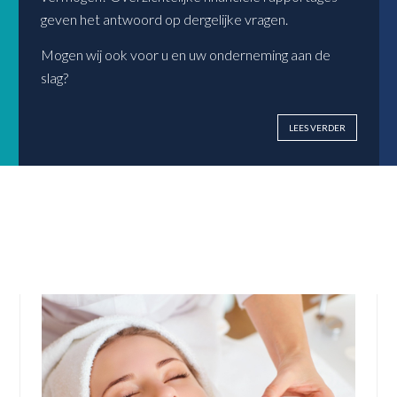
geven het antwoord op dergelijke vragen.
Mogen wij ook voor u en uw onderneming aan de
slag?
LEES VERDER