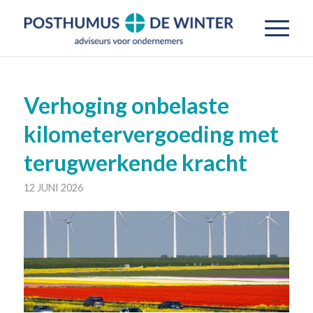
Verhoging onbelaste
kilometervergoeding met
terugwerkende kracht
12 JUNI 2026