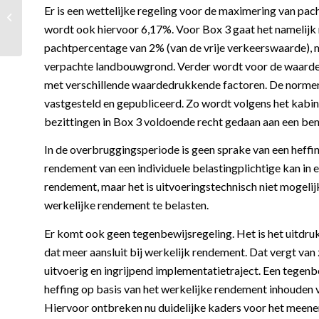
UBO-register tijdelijk
Er is een wettelijke regeling voor de maximering van p
op slot
wordt ook hiervoor 6,17%. Voor Box 3 gaat het namelijk ni
pachtpercentage van 2% (van de vrije verkeerswaarde), 
verpachte landbouwgrond. Verder wordt voor de waarde
met verschillende waardedrukkende factoren. De normen 
vastgesteld en gepubliceerd. Zo wordt volgens het kabi
bezittingen in Box 3 voldoende recht gedaan aan een ben
In de overbruggingsperiode is geen sprake van een heffi
rendement van een individuele belastingplichtige kan in e
rendement, maar het is uitvoeringstechnisch niet mogeli
werkelijke rendement te belasten.
Er komt ook geen tegenbewijsregeling. Het is het uitdruk
dat meer aansluit bij werkelijk rendement. Dat vergt van
uitvoerig en ingrijpend implementatietraject. Een tege
heffing op basis van het werkelijke rendement inhouden v
Hiervoor ontbreken nu duidelijke kaders voor het meenem