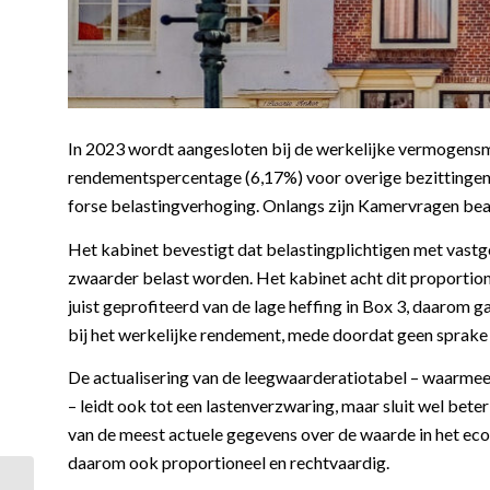
In 2023 wordt aangesloten bij de werkelijke vermogensmix
rendementspercentage (6,17%) voor overige bezittingen 
forse belastingverhoging. Onlangs zijn Kamervragen b
Het kabinet bevestigt dat belastingplichtigen met vast
zwaarder belast worden. Het kabinet acht dit proportio
juist geprofiteerd van de lage heffing in Box 3, daarom 
bij het werkelijke rendement, mede doordat geen sprake 
De actualisering van de leegwaarderatiotabel – waarme
– leidt ook tot een lastenverzwaring, maar sluit wel bete
van de meest actuele gegevens over de waarde in het ec
daarom ook proportioneel en rechtvaardig.