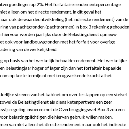
achtvergoedingen op 2%. Het forfaitaire rendementepercentage
et alleen om het directe rendement, in dit geval het
maar ook de waardeontwikkeling (het indirecte rendement) van de
ring van pachtgronden (pachtnormen) in box 3 rekening gehoude
hiervoor worden jaarlijks door de Belastingdienst opnieuw
net ook voor landbouwgronden met het forfait voor overige
adering van de werkelijkheid.
ng op basis van het werkelijk behaalde rendement. Het werkelijke
en belastingjaar hoger of lager zijn dan het forfaitair bepaalde
jk om op korte termijn of met terugwerkende kracht al het
kelijke streven van het kabinet om over te stappen op een stelsel
 zowel de Belastingdienst als diens ketenpartners een zeer
nbewijsregeling invoeren met de Overbruggingswet Box 3 zou een
oor belastingplichtigen die hiervan gebruik willen maken.
en van niet alleen het directe rendement maar ook het indirecte