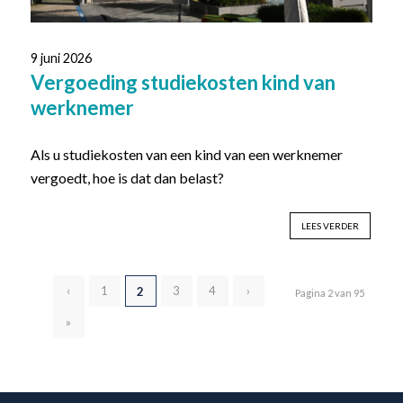
9 juni 2026
Vergoeding studiekosten kind van
werknemer
Als u studiekosten van een kind van een werknemer
vergoedt, hoe is dat dan belast?
LEES VERDER
‹
1
3
4
›
2
Pagina 2 van 95
»