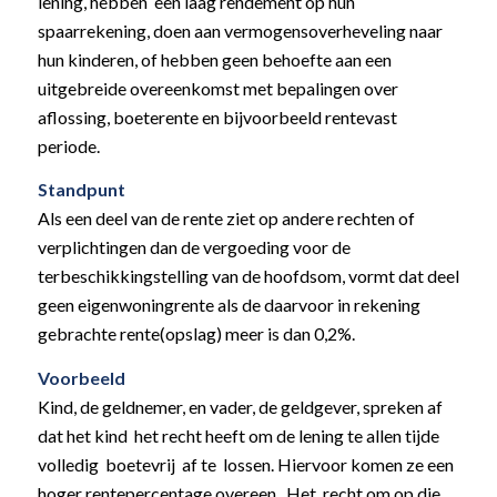
lening, hebben een laag rendement op hun
spaarrekening, doen aan vermogensoverheveling naar
hun kinderen, of hebben geen behoefte aan een
uitgebreide overeenkomst met bepalingen over
aflossing, boeterente en bijvoorbeeld rentevast
periode.
Standpunt
Als een deel van de rente ziet op andere rechten of
verplichtingen dan de vergoeding voor de
terbeschikkingstelling van de hoofdsom, vormt dat deel
geen eigenwoningrente als de daarvoor in rekening
gebrachte rente(opslag) meer is dan 0,2%.
Voorbeeld
Kind, de geldnemer, en vader, de geldgever, spreken af
dat het kind het recht heeft om de lening te allen tijde
volledig boetevrij af te lossen. Hiervoor komen ze een
hoger rentepercentage overeen. Het recht om op die