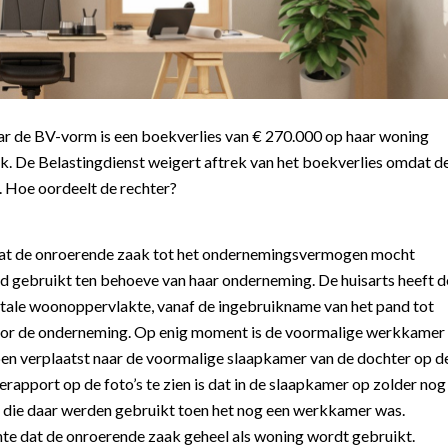
aar de BV-vorm is een boekverlies van € 270.000 op haar woning
k. De Belastingdienst weigert aftrek van het boekverlies omdat d
 Hoe oordeelt de rechter?
t dat de onroerende zaak tot het ondernemingsvermogen mocht
 gebruikt ten behoeve van haar onderneming. De huisarts heeft d
tale woonoppervlakte, vanaf de ingebruikname van het pand tot
 voor de onderneming. Op enig moment is de voormalige werkkamer
en verplaatst naar de voormalige slaapkamer van de dochter op d
tierapport op de foto’s te zien is dat in de slaapkamer op zolder nog
, die daar werden gebruikt toen het nog een werkkamer was.
chte dat de onroerende zaak geheel als woning wordt gebruikt.