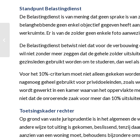
Standpunt Belastingdienst
De Belastingdienst is van mening dat geen sprake is van 
belanghebbende geen enkel objectief gegeven heeft aange
werkruimte. Er is van de zolder geen enkele foto aanwezi
Wettelijk minimumloon
per 1 juli 2025
De Belastingdienst betwist niet dat voor de verbouwing
wil niet zonder meer zeggen dat de gehele zolder uitslui
gezinsleden gebruikt worden om te studeren, dan wel als 
Voor het 10%-criterium moet niet alleen gekeken worde
nagenoeg geheel gebruikt voor privédoeleinden, zoals won
wordt gewerkt in een kamer waarvan het oppervlakte me
niet dat de onroerende zaak voor meer dan 10% uitsluite
Toetsingskader rechter
Op grond van vaste jurisprudentie is in het algemeen de w
andere wijze tot uiting is gekomen, beslissend, tenzij d
aanzien van een woning moet, behoudens bijzondere omsta