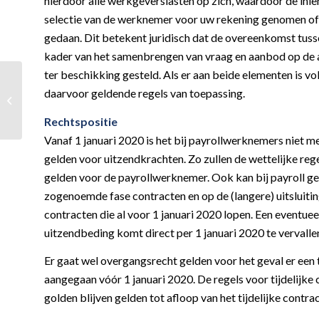
hierdoor alle werkgeverslasten op zich, waardoor de inle
selectie van de werknemer voor uw rekening genomen of e
gedaan. Dit betekent juridisch dat de overeenkomst tussen
kader van het samenbrengen van vraag en aanbod op de a
ter beschikking gesteld. Als er aan beide elementen is vo
Nieuwe
daarvoor geldende regels van toepassing.
kleineondernemersregeling
(KOR) vanaf 1 januari 2020
Rechtspositie
Vanaf 1 januari 2020 is het bij payrollwerknemers niet 
gelden voor uitzendkrachten. Zo zullen de wettelijke rege
gelden voor de payrollwerknemer. Ook kan bij payroll g
zogenoemde fase contracten en op de (langere) uitsluitin
contracten die al voor 1 januari 2020 lopen. Een event
uitzendbeding komt direct per 1 januari 2020 te vervalle
Er gaat wel overgangsrecht gelden voor het geval er een
aangegaan vóór 1 januari 2020. De regels voor tijdelijk
golden blijven gelden tot afloop van het tijdelijke contrac