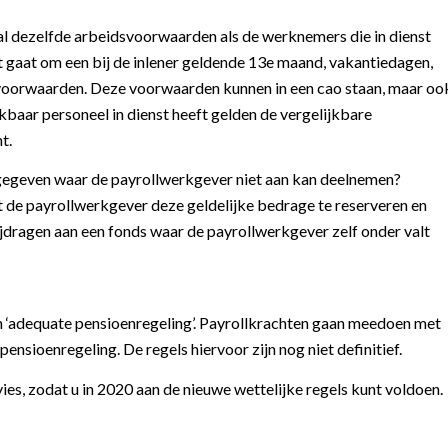
l dezelfde arbeidsvoorwaarden als de werknemers die in dienst
 het gaat om een bij de inlener geldende 13e maand, vakantiedagen,
svoorwaarden. Deze voorwaarden kunnen in een cao staan, maar oo
baar personeel in dienst heeft gelden de vergelijkbare
t.
mgegeven waar de payrollwerkgever niet aan kan deelnemen?
 de payrollwerkgever deze geldelijke bedrage te reserveren en
 Bijdragen aan een fonds waar de payrollwerkgever zelf onder valt
en ‘adequate pensioenregeling’. Payrollkrachten gaan meedoen met
pensioenregeling. De regels hiervoor zijn nog niet definitief.
s, zodat u in 2020 aan de nieuwe wettelijke regels kunt voldoen.