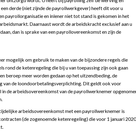
ner ontzorgd wordt. U heeft bij payrolling zelf de werving en
en derde (niet zijnde de payrollwerkgever) heeft dit voor u
 payrollorganisatie en inlener niet tot stand is gekomen in het
rbeidsmarkt. Daarnaast wordt de arbeidskracht exclusief aan u
ldaan, dan is sprake van een payrollovereenkomst en zijn de
meer mogelijk om gebruik te maken van de bijzondere regels die
ls rond de ketenregeling die bij u van toepassing zijn ook gaan
een beroep meer worden gedaan op het uitzendbeding, de
g van de loondoorbetalingsverplichting. Dit geldt ook voor
ueel in de arbeidsovereenkomst van de payrollwerknemer opgenome
n.
 tijdelijke arbeidsovereenkomst met een payrollwerknemer is
e contracten (de zogenoemde ketenregeling) die voor 1 januari 202
t.