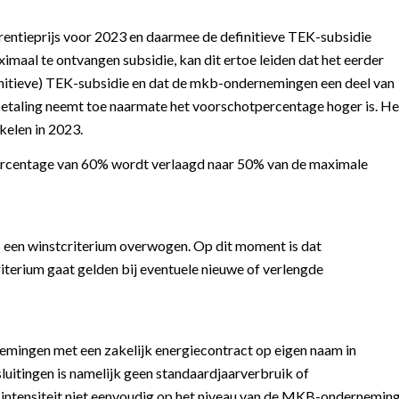
ntieprijs voor 2023 en daarmee de definitieve TEK-subsidie
maal te ontvangen subsidie, kan dit ertoe leiden dat het eerder
finitieve) TEK-subsidie en dat de mkb-ondernemingen een deel van
betaling neemt toe naarmate het voorschotpercentage hoger is. He
kelen in 2023.
ercentage van 60% wordt verlaagd naar 50% van de maximale
 een winstcriterium overwogen. Op dit moment is dat
riterium gaat gelden bij eventuele nieuwe of verlengde
emingen met een zakelijk energiecontract op eigen naam in
itingen is namelijk geen standaardjaarverbruik of
intensiteit niet eenvoudig op het niveau van de MKB-ondernemin