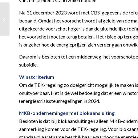
vanzelfsprekend stand zullen houden.
Na 31 december 2023 wordt met CBS-gegevens de refere
Parkeerkosten
bepaald. Omdat het voorschot wordt afgeleid van de maxi
werknemer
uitgekeerde voorschot hoger is dan de uiteindelijke (de
het voorschot moeten terugbetalen. Het risico op terug
is onzeker hoe de energieprijzen zich verder gaan ontwik
Daarom is besloten tot een middenweg: het voorschotp
subsidie.
Winstcriterium
Om de TEK-regeling zo doelgericht mogelijk te maken is
onuitvoerbaar. Het is de wel bedoeling dat er een winstc
(energie)crisissteunregelingen in 2024.
MKB-ondernemingen met blokaansluiting
Besloten is dat bij blokaansluitingen alleen MKB-ondern
aanmerking komen voor de TEK-regeling. Voor blokaanslu
standaardjaarafname beschikbaar, waardoor de energie-