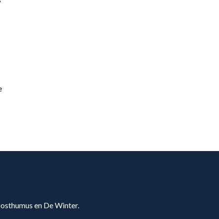
e
 Posthumus en De Winter.