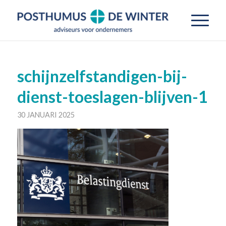
schijnzelfstandigen-bij-
dienst-toeslagen-blijven-1
30 JANUARI 2025