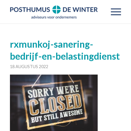
rxmunkoj-sanering-
bedrijf-en-belastingdienst
18 AUGUSTUS 2022