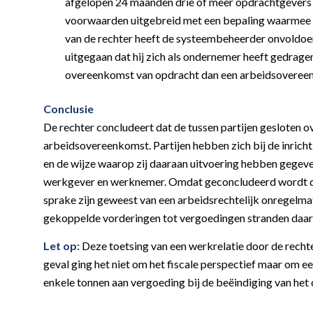
afgelopen 24 maanden drie of meer opdrachtgevers 
voorwaarden uitgebreid met een bepaling waarmee hi
van de rechter heeft de systeembeheerder onvoldoe
uitgegaan dat hij zich als ondernemer heeft gedragen
overeenkomst van opdracht dan een arbeidsoveree
Conclusie
De rechter concludeert dat de tussen partijen gesloten
arbeidsovereenkomst. Partijen hebben zich bij de inric
en de wijze waarop zij daaraan uitvoering hebben gegev
werkgever en werknemer. Omdat geconcludeerd wordt dat
sprake zijn geweest van een arbeidsrechtelijk onregel
gekoppelde vorderingen tot vergoedingen stranden daa
Let op:
Deze toetsing van een werkrelatie door de rechte
geval ging het niet om het fiscale perspectief maar om
enkele tonnen aan vergoeding bij de beëindiging van het