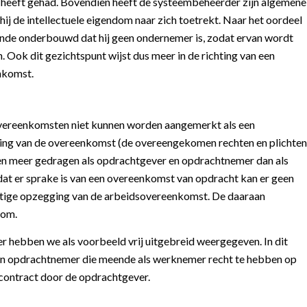
heeft gehad. Bovendien heeft de systeembeheerder zijn algemene
j de intellectuele eigendom naar zich toetrekt. Naar het oordeel
nde onderbouwd dat hij geen ondernemer is, zodat ervan wordt
. Ook dit gezichtspunt wijst dus meer in de richting van een
nkomst.
 overeenkomsten niet kunnen worden aangemerkt als een
hting van de overeenkomst (de overeengekomen rechten en plichten
en meer gedragen als opdrachtgever en opdrachtnemer dan als
 er sprake is van een overeenkomst van opdracht kan er geen
matige opzegging van de arbeidsovereenkomst. De daaraan
rom.
r hebben we als voorbeeld vrij uitgebreid weergegeven. In dit
 een opdrachtnemer die meende als werknemer recht te hebben op
 contract door de opdrachtgever.