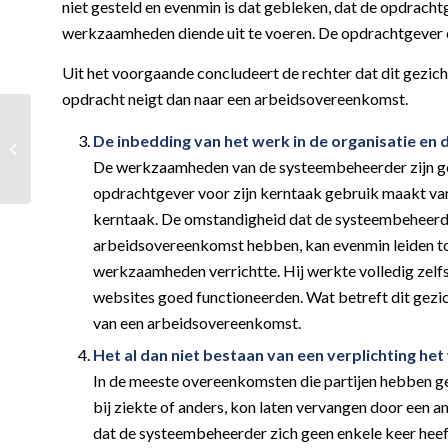
niet gesteld en evenmin is dat gebleken, dat de opdrachtg
werkzaamheden diende uit te voeren. De opdrachtgever c
Uit het voorgaande concludeert de rechter dat dit gezic
opdracht neigt dan naar een arbeidsovereenkomst.
Bijtellingspercentage na
De inbedding van het werk in de organisatie en 
bestelling auto
De werkzaamheden van de systeembeheerder zijn ge
verhoogd
opdrachtgever voor zijn kerntaak gebruik maakt va
kerntaak. De omstandigheid dat de systeembeheerd
arbeidsovereenkomst hebben, kan evenmin leiden tot 
werkzaamheden verrichtte. Hij werkte volledig zelfs
websites goed functioneerden. Wat betreft dit gezi
van een arbeidsovereenkomst.
Het al dan niet bestaan van een verplichting het
In de meeste overeenkomsten die partijen hebben g
bij ziekte of anders, kon laten vervangen door een a
dat de systeembeheerder zich geen enkele keer heeft