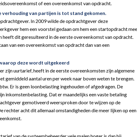
beidsovereenkomst of een overeenkomst van opdracht.
e verhouding van partijen is tot stand gekomen.
opdrachtgever. In 2009 wilde de opdrachtgever deze
werkgever hem een voorstel gedaan om hem een startopdracht me
n heeft dit geresulteerd in de eerste overeenkomst van opdracht.
taan van een overeenkomst van opdracht dan van een
 waarop deze wordt uitgekeerd
 zijn uurtarief, heeft in de eerste overeenkomsten zijn algemene
et gemiddeld aantal uren per week naar boven weten te brengen.
tw. Er is geen loonbelasting ingehouden of afgedragen. De
jn inkomstenbelasting. Dat er maandelijks een vaste betaling
pdrachtgever gemotiveerd weersproken door te wijzen op de
De rechter acht dit allemaal omstandigheden die meer lijken op een
reenkomst.
tarief van de systeembeheerder vele malen hoger is dan hij