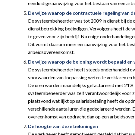
eenduidige aanwijzing voor het bestaan van een ar
De wijze waarop de contractuele regeling van d
De systeembeheerder was tot 2009 in dienst bij de 
dienstbetrekking beëindigen. Vervolgens heeft de 
te geven voor zijn bedrijf. Na enige onderhandelinge
Dit vormt daarom meer een aanwijzing voor het bes
arbeidsovereenkomst.
De wijze waarop de beloning wordt bepaald en
De systeembeheerder heeft steeds onderhandeld over
voorwaarden van toepassing weten te verklaren en h
De uren worden maandelijks gefactureerd met 21% b
systeembeheerder was zelf verantwoordelijk voor zi
plaatsvond wat lijkt op salarisbetaling heeft de o
verschillende aantal uren die gedeclareerd werden. 
overeenkomst van opdracht dan op een arbeidsove
De hoogte van deze beloningen
De werkgever heeft gemotiveerd gesteld dat het uur