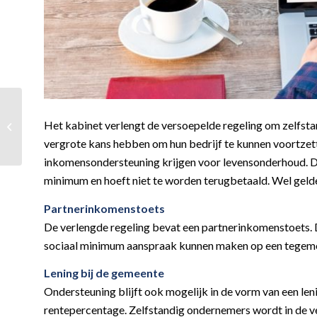
Noodpakket 2.0:
Coronakredietverlening-
Het kabinet verlengt de versoepelde regeling om zelfsta
en garanties aan
vergrote kans hebben om hun bedrijf te kunnen voortzet
ondernemers
inkomensondersteuning krijgen voor levensonderhoud. De
minimum en hoeft niet te worden terugbetaald. Wel geld
Partnerinkomenstoets
De verlengde regeling bevat een partnerinkomenstoets. 
sociaal minimum aanspraak kunnen maken op een tegemo
Lening bij de gemeente
Ondersteuning blijft ook mogelijk in de vorm van een len
rentepercentage. Zelfstandig ondernemers wordt in de ve