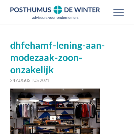
dhfehamf-lening-aan-
modezaak-zoon-
onzakelijk
24 AUGUSTUS 2021