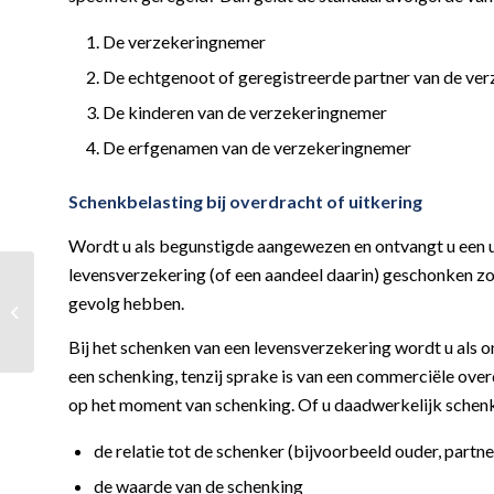
De verzekeringnemer
De echtgenoot of geregistreerde partner van de ve
De kinderen van de verzekeringnemer
De erfgenamen van de verzekeringnemer
Schenkbelasting bij overdracht of uitkering
Wordt u als begunstigde aangewezen en ontvangt u een ui
levensverzekering (of een aandeel daarin) geschonken zo
Krijgt u een
gevolg hebben.
levensverzekering
geschonken?
Bij het schenken van een levensverzekering wordt u als o
een schenking, tenzij sprake is van een commerciële over
op het moment van schenking. Of u daadwerkelijk schenk
de relatie tot de schenker (bijvoorbeeld ouder, partne
de waarde van de schenking