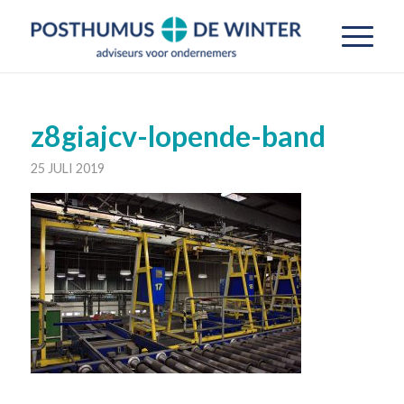
z8giajcv-lopende-band
25 JULI 2019