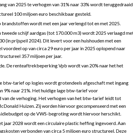
ngang van 2025 te verhogen van 31% naar 33% wordt teruggedraaid
ctureel 100 miljoen euro beschikbaar gesteld.
p brandstoffen wordt met een jaar verlengd tot en met 2025.
 en tweede schijf aardgas (tot 170.000 m3) wordt 2025 verlaagd me
0 (in prijspeil 2024). Dit levert voor een huishouden met een
 voordeel op van circa 29 euro per jaar in 2025 oplopend naar
tructureel 357 miljoen per jaar.
e. De renteaftrekbeperking Vpb wordt van 20% naar het het
de btw-tarief op logies wordt grotendeels afgeschaft met ingang
van 9% naar 21%. Het huidige lage btw-tarief voor
 van de verhoging. Het verhogen van het btw-tarief leidt tot
McDonald Huizen. Zij worden hiervoor gecompenseerd met een
bsidiebudget op de VWS-begroting wordt hiervoor herschikt.
et jaar 2028 wordt een circulaire plastic heffing ingevoerd. Aan
ngskosten verbonden van circa 5 miljoen euro structureel. Deze