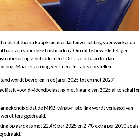
nt met het thema koopkracht en lastenverlichting voor werkende
htbaar zijn voor deze huishoudens. Om dit te bewerkstelligen
mstenbelasting geïntroduceerd. Dit is zichtbaarder dan
rting. Maar er zijn nog veel meer fiscale voorstellen.
stand wordt bevroren in de jaren 2025 tot en met 2027.
ciliteit voor dividendbelasting met ingang van 2025 af te schaffe
 aangekondigd dat de MKB-winstvrijstelling wordt verlaagd van
 wordt teruggedraaid.
asting op aardgas met 22,4% per 2025 en 2,7% extra per 2030 zoals
ggedraaid.