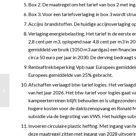
Box 2. De maatregel om het tarief van box 2 met i
Box 3. Voor een tariefsverlaging in box 3 wordt stru
Accijns brandstoffen. De huidige accijnsverlaging o
Verlaging energiebelasting. Het tarief in de eerste
2,8 cent per m3, oplopend naar 4,8 cent per m3 in 203
gemiddeld verbruik (1050 m3 aardgas) een financieel
circa 50 euro per jaar in 2030. De derving bedraagt s
Renteaftrekbeperking Vpb naar Europees gemiddeld
Europees gemiddelde van 25% gebracht.
Afschaffen verlaagd btw-tarief logies. Het verlaag
Ontslag via emotionele
van het jaar 2026. Het btw-tarief voor logies gaat 
Whatsapp geldig?
kampeerterreinen blijft behouden en is uitgezonderd
hogere kosten voor de daklozenopvang en Ronald 
subsidie via de begroting van VWS. Het huidige su
Invoeren circulaire plastic heffing. Met ingang van h
deze maatregel zitten met ingang van 2028 uitvoeri