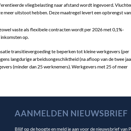
fferentieerde vliegbelasting naar afstand wordt ingevoerd. Vluchte
e meer uitstoot hebben. Deze maatregel levert een opbrengst van
el vaste als flexibele contracten wordt per 2026 met 0,1%-
a inkomsten op.
atie transitievergoeding te beperken tot kleine werkgevers (per
gens langdurige arbeidsongeschiktheid (na afloop van de twee jaa
kgevers (minder dan 25 werknemers). Werkgevers met 25 of meer
AANMELDEN NIEUWSBRIEF
Blijf op de hoogte en meld je aan voor de nieuwsbrief van