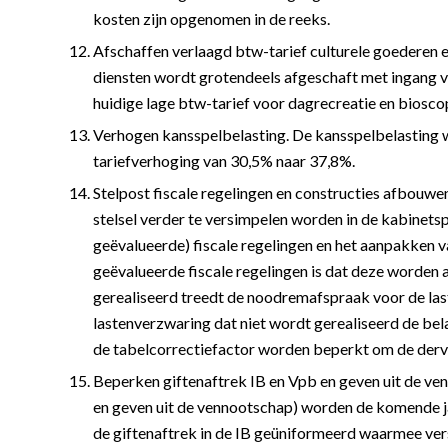
kosten zijn opgenomen in de reeks.
Afschaffen verlaagd btw-tarief culturele goederen e
diensten wordt grotendeels afgeschaft met ingang v
huidige lage btw-tarief voor dagrecreatie en biosco
Verhogen kansspelbelasting. De kansspelbelasting w
tariefverhoging van 30,5% naar 37,8%.
Stelpost fiscale regelingen en constructies afbouwen
stelsel verder te versimpelen worden in de kabinet
geëvalueerde) fiscale regelingen en het aanpakken v
geëvalueerde fiscale regelingen is dat deze worden
gerealiseerd treedt de noodremafspraak voor de last
lastenverzwaring dat niet wordt gerealiseerd de bel
de tabelcorrectiefactor worden beperkt om de derv
Beperken giftenaftrek IB en Vpb en geven uit de ven
en geven uit de vennootschap) worden de komende ja
de giftenaftrek in de IB geüniformeerd waarmee vers