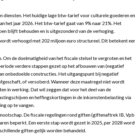
n diensten. Het huidige lage btw-tarief voor culturele goederen en
an het jaar 2026. Het btw-tarief gaat van 9% naar 21%. Het
pen blijft behouden en is uitgezonderd van de verhoging.
ordt verhoogd met 202 miljoen euro structureel. Dit betekent ee
. Om de doelmatigheid van het fiscale stelsel te vergroten en het
speriode verdere stappen gezet op het afbouwen van (negatief
an onbedoelde constructies. Het uitgangspunt bij negatief
 afgeschaft, of versoberd. Wanneer deze maatregel niet wordt
en in werking. Dat wil zeggen dat voor het deel van de
astingschijven en heffingskortingen in de inkomstenbelasting via
ing op te vangen.
nootschap. De fiscale regelingen rond giften (giftenaftrek IB, Vpb
ren beperkt. Een eerste stap wordt gezet in 2025, per 2028 word
chillende giften gelijk worden behandeld.