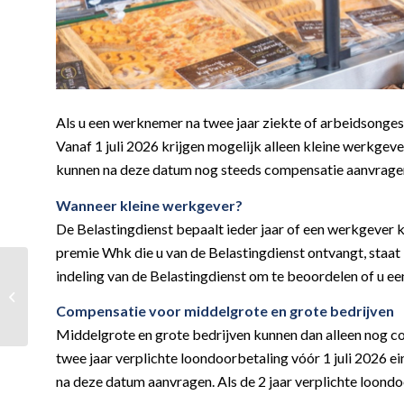
Als u een werknemer na twee jaar ziekte of arbeidsongesc
Vanaf 1 juli 2026 krijgen mogelijk alleen kleine werkg
kunnen na deze datum nog steeds compensatie aanvragen. O
Wanneer kleine werkgever?
De Belastingdienst bepaalt ieder jaar of een werkgever kl
premie Whk die u van de Belastingdienst ontvangt, staat 
BTW-belaste verhuur
indeling van de Belastingdienst om te beoordelen of u ee
werkkamer en garage
ondanks enig
Compensatie voor middelgrote en grote bedrijven
privégebruik
Middelgrote en grote bedrijven kunnen dan alleen nog co
twee jaar verplichte loondoorbetaling vóór 1 juli 2026 e
na deze datum aanvragen. Als de 2 jaar verplichte loondoo