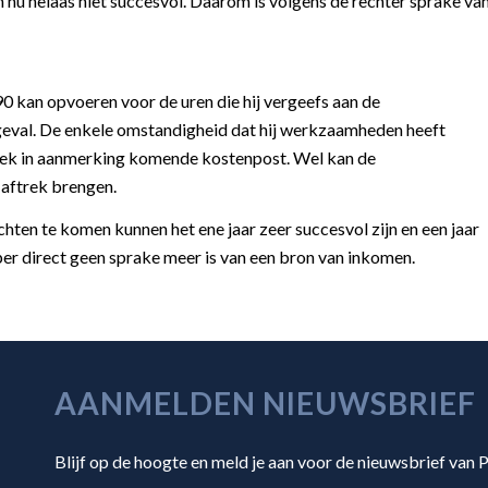
nu helaas niet succesvol. Daarom is volgens de rechter sprake va
90 kan opvoeren voor de uren die hij vergeefs aan de
 geval. De enkele omstandigheid dat hij werkzaamheden heeft
ftrek in aanmerking komende kostenpost. Wel kan de
aftrek brengen.
ten te komen kunnen het ene jaar zeer succesvol zijn en een jaar
 per direct geen sprake meer is van een bron van inkomen.
AANMELDEN NIEUWSBRIEF
Blijf op de hoogte en meld je aan voor de nieuwsbrief van