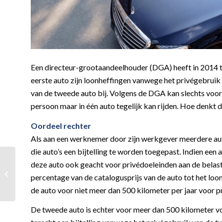
Een directeur-grootaandeelhouder (DGA) heeft in 2014 tij
eerste auto zijn loonheffingen vanwege het privégebruik
van de tweede auto bij. Volgens de DGA kan slechts voor é
persoon maar in één auto tegelijk kan rijden. Hoe denkt de
Oordeel rechter
Als aan een werknemer door zijn werkgever meerdere auto’
die auto’s een bijtelling te worden toegepast. Indien een
Voormalig bestuurder
deze auto ook geacht voor privédoeleinden aan de belasti
aansprakelijk voor
percentage van de catalogusprijs van de auto tot het loon
belastingschulden VOF
de auto voor niet meer dan 500 kilometer per jaar voor 
De tweede auto is echter voor meer dan 500 kilometer v